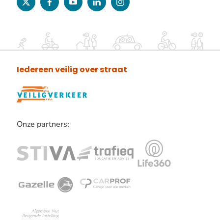
twitter
facebook
youtube
linkedin
instagram
Iedereen veilig over straat
Onze partners:
Lees
verder
over
onze
partners