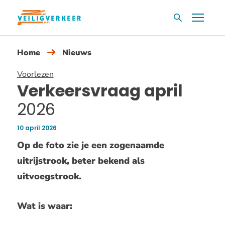
Overslaan
Menu
Zoekvak
en
naar
Home
Nieuws
de
inhoud
Voorlezen
gaan
Verkeersvraag april
2026
10 april 2026
Publicatiedatum:
Op de foto zie je een zogenaamde
uitrijstrook, beter bekend als
uitvoegstrook.
Wat is waar: