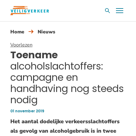
Overslaan
Menu
Zoekvak
en
naar
Home
Nieuws
de
inhoud
Voorlezen
gaan
Toename
alcoholslachtoffers:
campagne en
handhaving nog steeds
nodig
01 november 2019
Publicatiedatum:
Het aantal dodelijke verkeersslachtoffers
als gevolg van alcoholgebruik is in twee