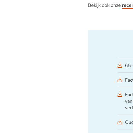
Bekijk ook onze
rece
65-
Fac
Fac
van
ver
Oud