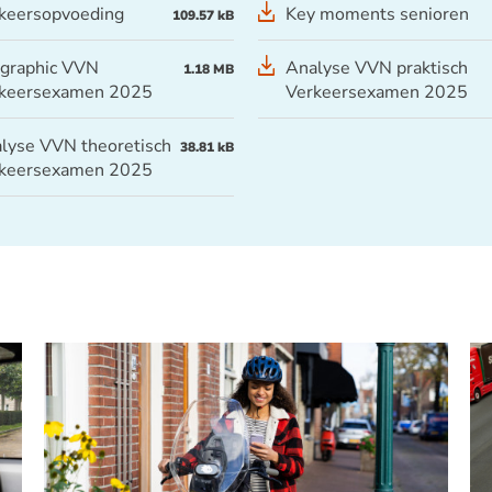
keersopvoeding
Key moments senioren
109.57 kB
ographic VVN
Analyse VVN praktisch
1.18 MB
keersexamen 2025
Verkeersexamen 2025
lyse VVN theoretisch
38.81 kB
keersexamen 2025