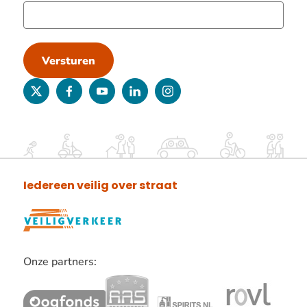
Versturen
twitter
facebook
youtube
linkedin
instagram
Iedereen veilig over straat
Onze partners:
Lees
verder