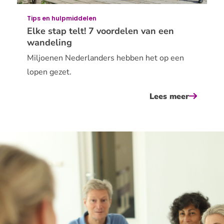
met
je
Tips en hulpmiddelen
e-
Elke stap telt! 7 voordelen van een
wandeling
bike
Miljoenen Nederlanders hebben het op een
lopen gezet.
Lees meer
over
elke
stap
Organiseer
telt!
een
7
actie
voordel
van
voor
een
anderen
wandeli