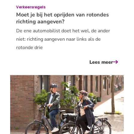
Verkeersregels
Moet je bij het oprijden van rotondes
richting aangeven?
De ene automobilist doet het wel, de ander
niet: richting aangeven naar links als de
rotonde drie
Lees meer
over
moet
je
bij
het
oprijden
van
rotonde
richting