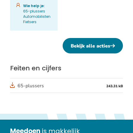
Wie help je:
65-plussers
Automobilisten
Fietsers
Bekijk alle acties
Feiten en cijfers
65-plussers
243.31 kB
Meedoen
is makkelijk