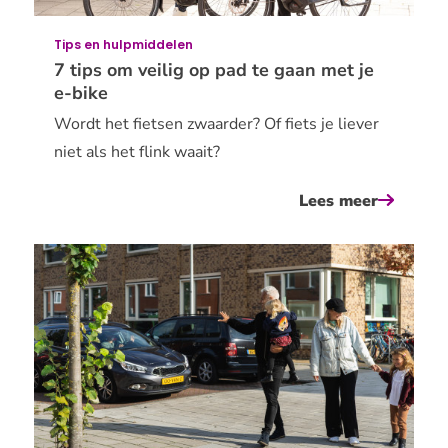
aangeve
Tips en hulpmiddelen
7 tips om veilig op pad te gaan met je
e-bike
Wordt het fietsen zwaarder? Of fiets je liever
niet als het flink waait?
Lees meer
over
7
tips
om
veilig
op
pad
te
gaan