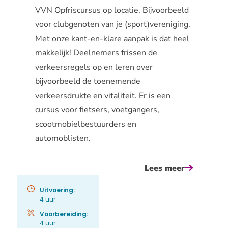
VVN Opfriscursus op locatie. Bijvoorbeeld
voor clubgenoten van je (sport)vereniging.
Met onze kant-en-klare aanpak is dat heel
makkelijk! Deelnemers frissen de
verkeersregels op en leren over
bijvoorbeeld de toenemende
verkeersdrukte en vitaliteit. Er is een
cursus voor fietsers, voetgangers,
scootmobielbestuurders en
automoblisten.
Lees meer
over
organiseer
Uitvoering:
een
4 uur
vvn
Voorbereiding:
4 uur
opfriscurs