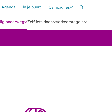
Agenda
In je buurt
Campagnes
Submenu
Zoekvak
Campagnes
eilig onderweg
Zelf iets doen
Verkeersregels
u
Submenu
Submenu
Submenu
Blijf
Zelf
Verkeersregel
n
veilig
iets
onderweg
doen