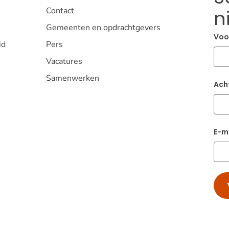
Contact
n
Gemeenten en opdrachtgevers
Voo
id
Pers
Vacatures
Samenwerken
Ach
E-m