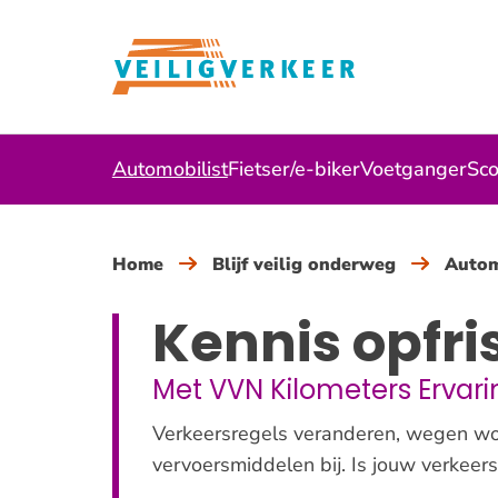
Overslaan
en
naar
de
inhoud
Automobilist
Fietser/e-biker
Voetganger
Sco
gaan
Home
Blijf veilig onderweg
Autom
Kennis opfri
Met VVN Kilometers Ervari
Verkeersregels veranderen, wegen wo
vervoersmiddelen bij. Is jouw verkee