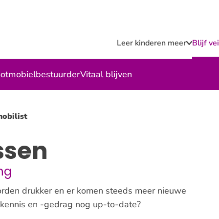
Leer kinderen meer
Blijf v
Submen
Leer
kindere
meer
otmobielbestuurder
Vitaal blijven
obilist
ssen
ng
rden drukker en er komen steeds meer nieuwe
rskennis en -gedrag nog up-to-date?