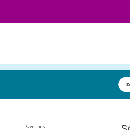
Z
S
Over ons