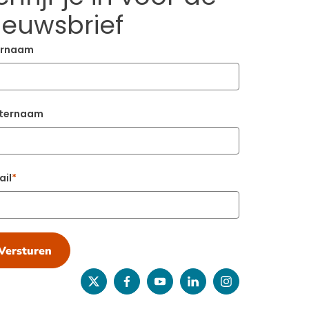
ieuwsbrief
rnaam
ternaam
ail
Versturen
twitter
facebook
youtube
linkedin
instagram