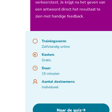
verkeerstest. Je krijgt na het geven van
een antwoord direct het resultaat te
zien met handige feedback.
Trainingsvorm:
Zelfstandig online
Kosten:
Gratis
Duur:
15 minuten
Aantal deelnemers:
Individueel
Naar de quiz