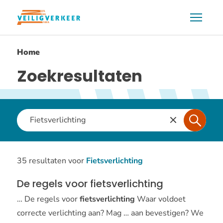
Overslaan
Menu
en
naar
Home
de
inhoud
Zoekresultaten
gaan
Waar
ben
je
naar
35 resultaten voor
Fietsverlichting
op
De regels voor fietsverlichting
zoek?
… De regels voor
fietsverlichting
Waar voldoet
correcte verlichting aan? Mag … aan bevestigen? We