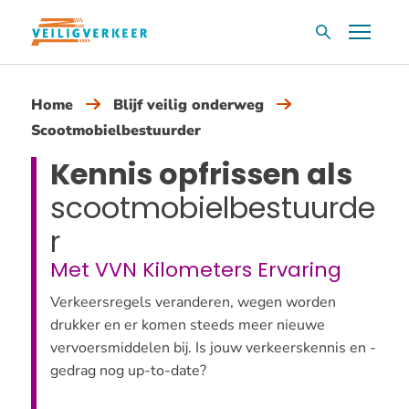
Overslaan
Menu
Zoekvak
en
naar
de
Home
Blijf veilig onderweg
inhoud
Scootmobielbestuurder
gaan
Kennis opfrissen als
scootmobielbestuurde
r
Met VVN Kilometers Ervaring
Verkeersregels veranderen, wegen worden
drukker en er komen steeds meer nieuwe
vervoersmiddelen bij. Is jouw verkeerskennis en -
gedrag nog up-to-date?