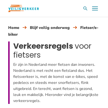
Overslaan
Menu
Zoekvak
en
naar
de
Home
Blijf veilig onderweg
Fietser/e-
inhoud
biker
gaan
Verkeersregels
voor
fietsers
Er zijn in Nederland meer fietsen dan inwoners.
Nederland is met recht een fietsland dus. Het
fietsverkeer is, met de komst van e-bikes, speed
pedelecs en steeds meer snorfietsers, flink
uitgebreid. En terecht, want fietsen is gezond,
leuk en makkelijk. Hieronder vind je belangrijkste
verkeersregels.