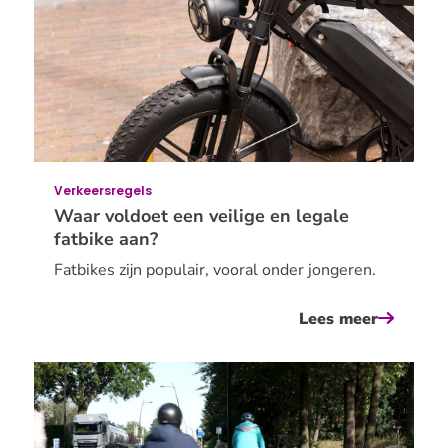
Verkeersregels
Waar voldoet een veilige en legale
fatbike aan?
Fatbikes zijn populair, vooral onder jongeren.
Lees meer
over
waar
voldoet
een
veilige