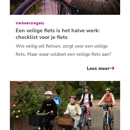
fiets
Verkeersregels
Een veilige fiets is het halve werk:
checklist voor je fiets
Wie veilig wil fietsen, zorgt voor een veilige
fiets. Maar waar voldoet een veilige fiets aan?
Lees meer
over
een
veilige
fiets
is
het
halve
werk: