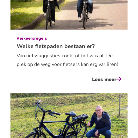
het
fietspad
Verkeersregels
Welke fietspaden bestaan er?
Van fietssuggestiestrook tot fietsstraat. De
plek op de weg voor fietsers kan erg variëren!
Lees meer
over
welke
fietspad
bestaan
er?