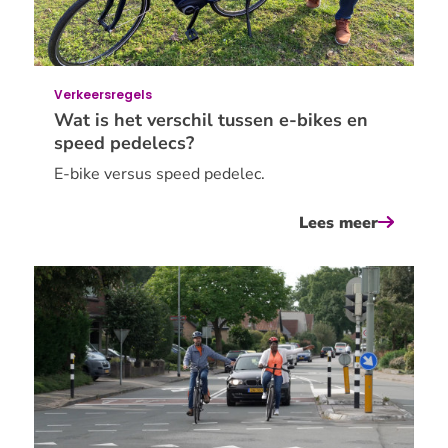
Verkeersregels
Wat is het verschil tussen e-bikes en
speed pedelecs?
E-bike versus speed pedelec.
Lees meer
over
wat
is
het
verschil
tussen
e-
bikes
en