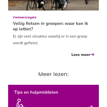
checklis
voor
je
Verkeersregels
fiets
Veilig fietsen in groepen: waar kan ik
op letten?
Er zijn veel situaties waarbij er in een groep
wordt gefietst.
Lees meer
over
veilig
fietsen
Meer lezen:
in
groepen:
waar
Tips en hulpmiddelen
kan
ik