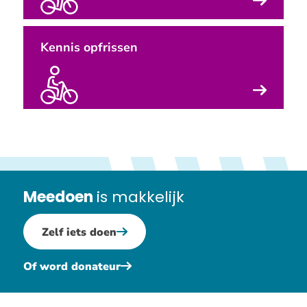
op
letten?
Kennis opfrissen
Meedoen
is makkelijk
Zelf iets doen
Of word donateur