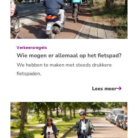
en
legale
fatbike
aan?
Verkeersregels
Wie mogen er allemaal op het fietspad?
We hebben te maken met steeds drukkere
fietspaden.
Lees meer
over
wie
mogen
er
allemaal
op