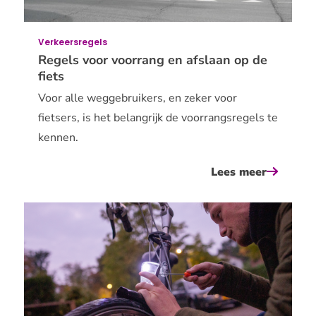
speed
pedelecs
Verkeersregels
Regels voor voorrang en afslaan op de
fiets
Voor alle weggebruikers, en zeker voor
fietsers, is het belangrijk de voorrangsregels te
kennen.
Lees meer
over
regels
voor
voorran
en
afslaan
op
de