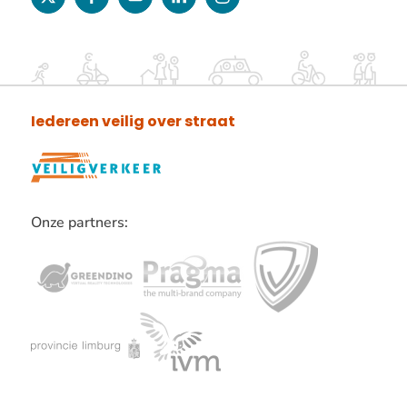
twitter
facebook
youtube
linkedin
instagram
Iedereen veilig over straat
Onze partners:
Lees
verder
over
onze
partners