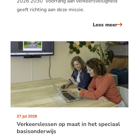
2026 2030 ‘Voorrang aan verkeersveiligheid’
geeft richting aan deze missie.
Lees meer
over
voorran
aan
verkeers
27 jul 2026
Publicatiedatum:
Verkeerslessen op maat in het speciaal
basisonderwijs