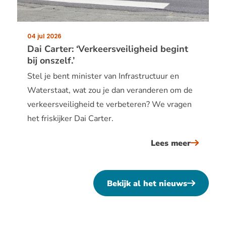
waarom
mensen
iets
04 jul 2026
Publicatiedatum:
doen
Dai Carter: ‘Verkeersveiligheid begint
bij onszelf.’
Stel je bent minister van Infrastructuur en
Waterstaat, wat zou je dan veranderen om de
verkeersveiligheid te verbeteren? We vragen
het friskijker Dai Carter.
Lees meer
over
dai
carter:
Bekijk al het nieuws
‘verkeer
begint
bij