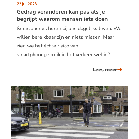
22 jul 2026
Publicatiedatum:
Gedrag veranderen kan pas als je
begrijpt waarom mensen iets doen
Smartphones horen bij ons dagelijks leven. We
willen bereikbaar zijn en niets missen. Maar
zien we het échte risico van
smartphonegebruik in het verkeer wel in?
Lees meer
over
gedrag
verande
kan
pas
als
je
begrijpt