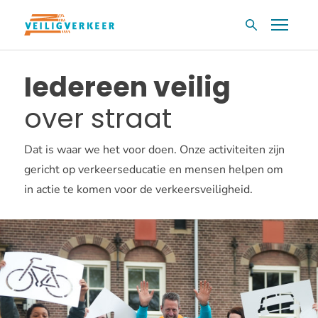
Overslaan
Menu
Zoekvak
en
naar
Iedereen veilig
de
inhoud
over straat
gaan
Dat is waar we het voor doen. Onze activiteiten zijn
gericht op verkeerseducatie en mensen helpen om
in actie te komen voor de verkeersveiligheid.