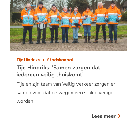
vind
het
heel
mooi
dat
je
met
Tije Hindriks
Stadskanaal
zoveel
Tije Hindriks: 'Samen zorgen dat
iedereen veilig thuiskomt'
verschil
Tije en zijn team van Veilig Verkeer zorgen er
doelgro
samen voor dat de wegen een stukje veiliger
in
worden
aanrakin
komt.&#
Lees meer
over
tije
hindriks: