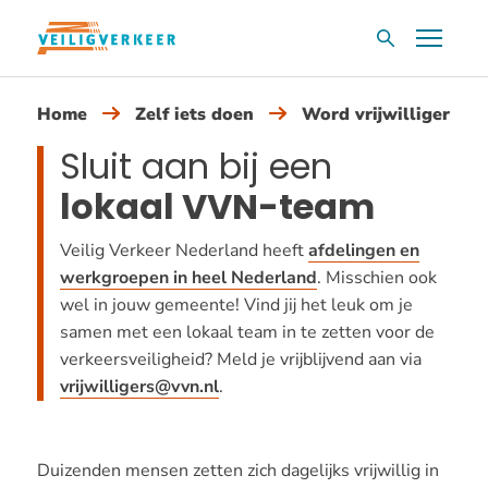
Overslaan
Menu
Zoekvak
en
naar
Home
Zelf iets doen
Word vrijwilliger
de
inhoud
Sluit aan bij een
gaan
lokaal VVN-team
Veilig Verkeer Nederland heeft
afdelingen en
werkgroepen in heel Nederland
. Misschien ook
wel in jouw gemeente! Vind jij het leuk om je
samen met een lokaal team in te zetten voor de
verkeersveiligheid? Meld je vrijblijvend aan via
vrijwilligers@vvn.nl
.
Duizenden mensen zetten zich dagelijks vrijwillig in