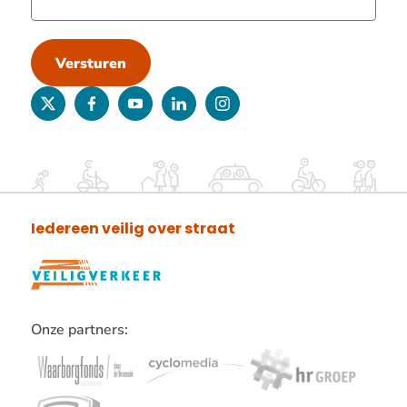
Versturen
twitter
facebook
youtube
linkedin
instagram
Iedereen veilig over straat
Onze partners:
Lees
verder