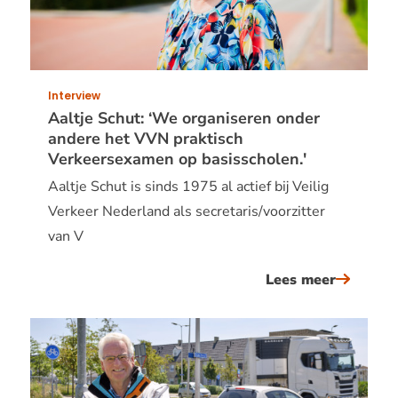
een
VVN-
team
Interview
Aaltje Schut: ‘We organiseren onder
andere het VVN praktisch
Verkeersexamen op basisscholen.'
Aaltje Schut is sinds 1975 al actief bij Veilig
Verkeer Nederland als secretaris/voorzitter
van V
Lees meer
over
aaltje
schut:
‘we
organise