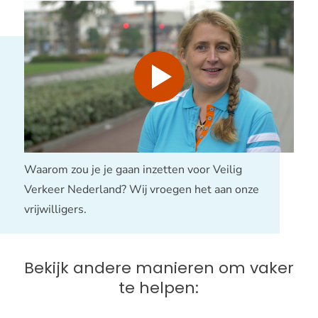
&#039;s
zorgen
dat
iedereen
Afspelen
veilig
thuisko
Waarom zou je je gaan inzetten voor Veilig
Verkeer Nederland? Wij vroegen het aan onze
vrijwilligers.
Bekijk andere manieren om vaker
te helpen: