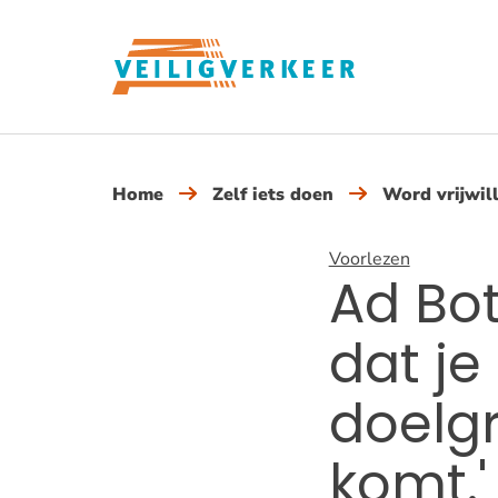
Overslaan
en
naar
de
inhoud
gaan
Home
Zelf iets doen
Word vrijwill
Voorlezen
Ad Bot
dat je
doelg
komt.'