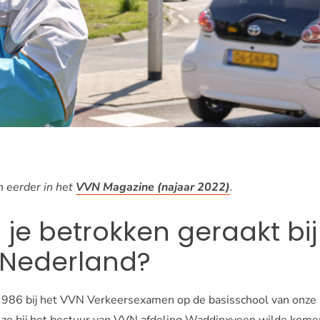
n eerder in het
VVN Magazine (najaar 2022)
.
je betrokken geraakt bij 
 Nederland?
 1986 bij het VVN Verkeersexamen op de basisschool van onze
f ze bij het bestuur van VVN afdeling Waddinxveen wilde komen,