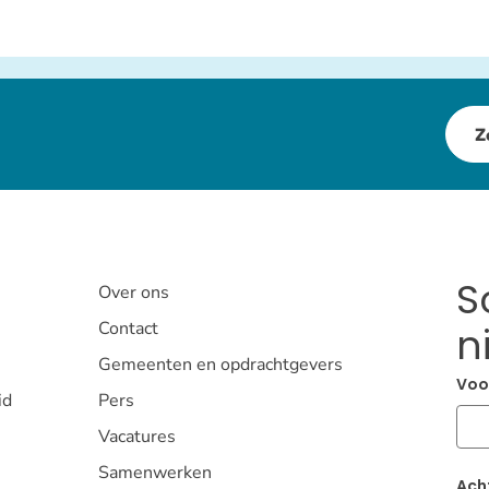
isscholen.&#039;
Z
S
Over ons
Contact
n
Gemeenten en opdrachtgevers
Voo
id
Pers
Vacatures
Samenwerken
Ach