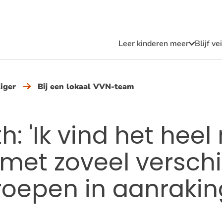
Leer kinderen meer
Blijf v
Submen
Leer
kindere
meer
iger
Bij een lokaal VVN-team
h: 'Ik vind het heel
 met zoveel versch
roepen in aanrakin