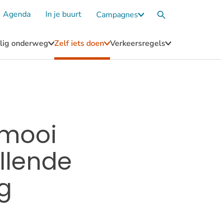
Agenda
In je buurt
Campagnes
Submenu
Zoekvak
Campagnes
eilig onderweg
Zelf iets doen
Verkeersregels
u
Submenu
Submenu
Submenu
Blijf
Zelf
Verkeersregel
n
veilig
iets
onderweg
doen
 mooi
illende
g