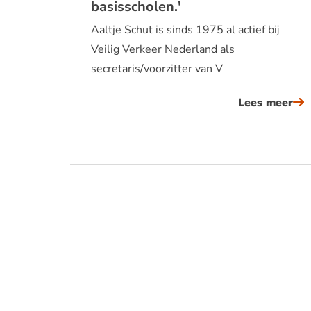
basisscholen.'
Aaltje Schut is sinds 1975 al actief bij
Veilig Verkeer Nederland als
secretaris/voorzitter van V
Lees meer
ov
aal
sch
‘w
org
on
an
he
vv
pra
ve