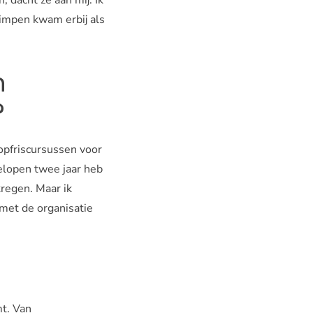
impen kwam erbij als
n
?
opfriscursussen voor
gelopen twee jaar heb
regen. Maar ik
 met de organisatie
mt. Van