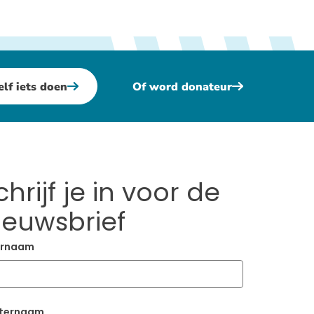
elf iets doen
Of word donateur
chrijf je in voor de
ieuwsbrief
rnaam
ternaam