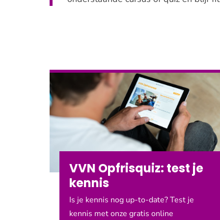
Producten
VVN Opfrisquiz: test je
kennis
Is je kennis nog up-to-date? Test je
kennis met onze gratis online