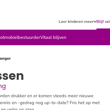
Leer kinderen meer
Blijf v
Submen
Leer
kindere
meer
otmobielbestuurder
Vitaal blijven
anger
ssen
ng
rden drukker en er komen steeds meer nieuwe
kennis en -gedrag nog up-to-date? Fris het op met
 en veilig op stap.