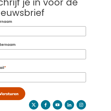
chrijf je in voor de
ieuwsbrief
rnaam
ternaam
ail
Versturen
twitter
facebook
youtube
linkedin
instagram