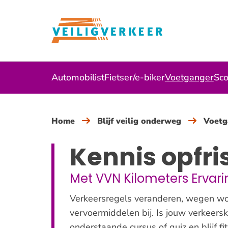
Overslaan
en
naar
de
inhoud
Automobilist
Fietser/e-biker
Voetganger
Sco
gaan
Home
Blijf veilig onderweg
Voetg
Kennis opfri
Met VVN Kilometers Ervari
Verkeersregels veranderen, wegen wo
vervoermiddelen bij. Is jouw verkeers
onderstaande cursus of quiz en blijf fit