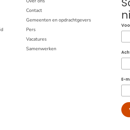
S
Over ons
Contact
n
Gemeenten en opdrachtgevers
Voo
id
Pers
Vacatures
Samenwerken
Ach
E-m