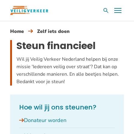
Overslaan
Menu
Zoekvak
en
naar
Home
Zelf iets doen
de
inhoud
Steun financieel
gaan
Wil jij Veilig Verkeer Nederland helpen bij onze
missie 'Iedereen veilig over straat'? Dat kan op
verschillende manieren. En alle beetjes helpen.
Bedankt voor je steun!
Hoe wil jij ons steunen?
Donateur worden