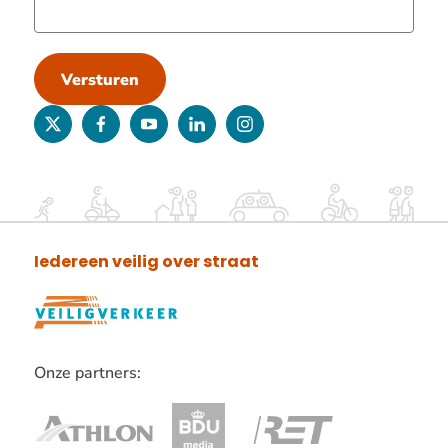
Versturen
twitter
facebook
youtube
linkedin
instagram
Iedereen veilig over straat
Onze partners:
Lees
verder