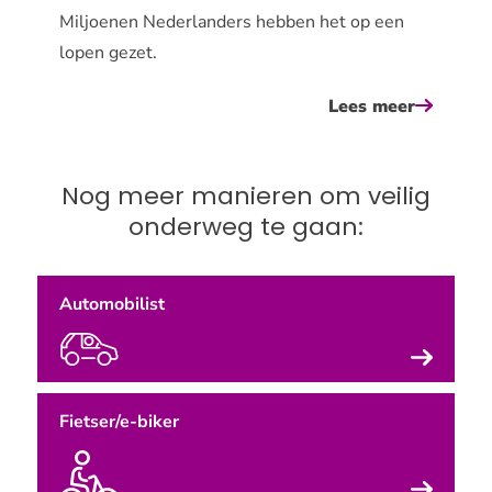
Miljoenen Nederlanders hebben het op een
lopen gezet.
Lees meer
over
elke
stap
Nog meer manieren om veilig
telt!
onderweg te gaan:
7
voordel
van
Automobilist
een
wandeli
Fietser/e-biker