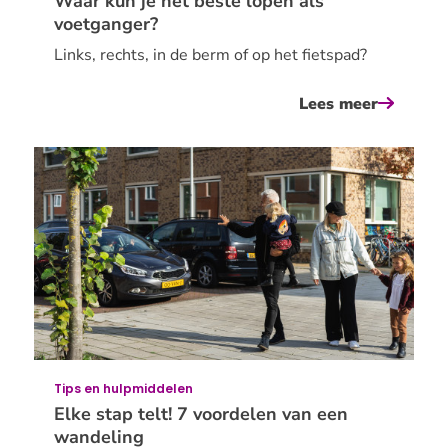
Waar kun je het beste lopen als
voetganger?
Links, rechts, in de berm of op het fietspad?
Lees meer
over
waar
kun
je
het
beste
lopen
als
voetgan
Tips en hulpmiddelen
Elke stap telt! 7 voordelen van een
wandeling