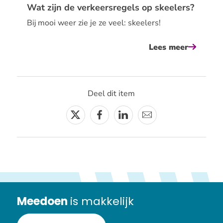
Wat zijn de verkeersregels op skeelers?
of
Bij mooi weer zie je ze veel: skeelers!
hardlope
Lees meer
over
wat
zijn
de
Deel dit item
verkeers
op
Twitter
Facebook
Linkedin
E-
skeelers
mail
Meedoen
is makkelijk