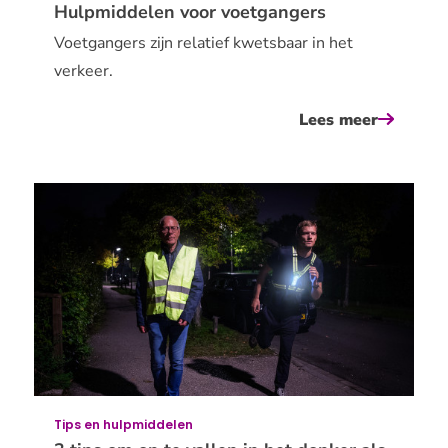
Hulpmiddelen voor voetgangers
Voetgangers zijn relatief kwetsbaar in het
verkeer.
Lees meer
over
hulpmid
voor
voetgan
Tips en hulpmiddelen