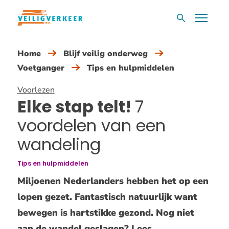
Overslaan
Menu
Zoekvak
en
naar
Home
Blijf veilig onderweg
de
Voetganger
Tips en hulpmiddelen
inhoud
gaan
Voorlezen
Elke stap telt!
7
voordelen van een
wandeling
Tips en hulpmiddelen
Miljoenen Nederlanders hebben het op een
lopen gezet. Fantastisch natuurlijk want
bewegen is hartstikke gezond. Nog niet
aan de wandel geslagen? Lees