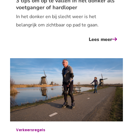
3 tips om op te vallen in het donker als
voetganger of hardloper
In het donker en bij slecht weer is het
belangrijk om zichtbaar op pad te gaan.
Lees meer
over
3
tips
om
op
te
vallen
in
het
donker
als
Verkeersregels
voetgan