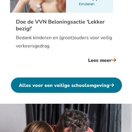
Kinderen
weer
begonne
Doe de VVN Beloningsactie 'Lekker
bezig!'
Bedank kinderen en (groot)ouders voor veilig
verkeersgedrag.
Lees meer
over
doe
de
vvn
Alles voor een veilige schoolomgeving
beloning
&#039;l
bezig!&#