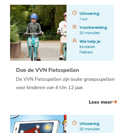
codespe
Uitvoering:
1 uur
Voorbereiding:
30 minuten
Wie help je:
Kinderen
Fietsers
Doe de VVN Fietsspellen
De VVN Fietsspellen zijn leuke groepsspellen
voor kinderen van 4 t/m 12 jaar.
Lees meer
over
doe
de
Uitvoering:
vvn
30 minuten