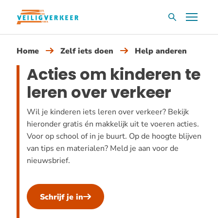
Overslaan
Menu
Zoekvak
en
naar
Home
Zelf iets doen
Help anderen
de
inhoud
Acties om kinderen te
gaan
leren over verkeer
Wil je kinderen iets leren over verkeer? Bekijk
hieronder gratis én makkelijk uit te voeren acties.
Voor op school of in je buurt. Op de hoogte blijven
van tips en materialen? Meld je aan voor de
nieuwsbrief.
Schrijf je in