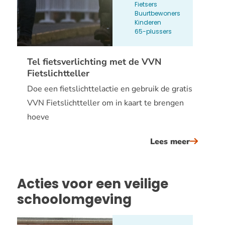
Fietsers
sinterkl
Buurtbewoners
Kinderen
65-plussers
Tel fietsverlichting met de VVN
Fietslichtteller
Doe een fietslichttelactie en gebruik de gratis
VVN Fietslichtteller om in kaart te brengen
hoeve
Lees meer
over
tel
fietsverl
Acties voor een veilige
met
schoolomgeving
de
vvn