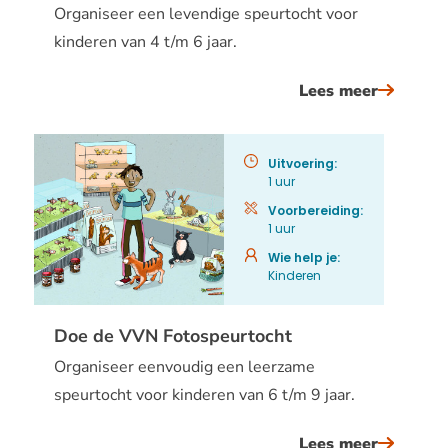
Organiseer een levendige speurtocht voor
kinderen van 4 t/m 6 jaar.
Lees meer
over
doe
de
Uitvoering:
vvn
1 uur
schatkis
Voorbereiding:
1 uur
Wie help je:
Kinderen
Doe de VVN Fotospeurtocht
Organiseer eenvoudig een leerzame
speurtocht voor kinderen van 6 t/m 9 jaar.
Lees meer
over