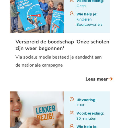
Voorbereiding:
Geen
enquête
veilige
Wie help je:
Kinderen
schoolo
Buurtbewoners
uit
op
Verspreid de boodschap 'Onze scholen
jouw
zijn weer begonnen'
school
Via sociale media besteed je aandacht aan
de nationale campagne
Lees meer
over
versprei
de
Uitvoering:
boodsch
1 uur
&#039;o
Voorbereiding:
30 minuten
scholen
zijn
Wie help je: