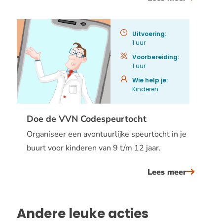
doe
de
Uitvoering:
vvn
1 uur
fotospeu
Voorbereiding:
1 uur
Wie help je:
Kinderen
Doe de VVN Codespeurtocht
Organiseer een avontuurlijke speurtocht in je
buurt voor kinderen van 9 t/m 12 jaar.
Lees meer
over
doe
de
Andere leuke acties
vvn