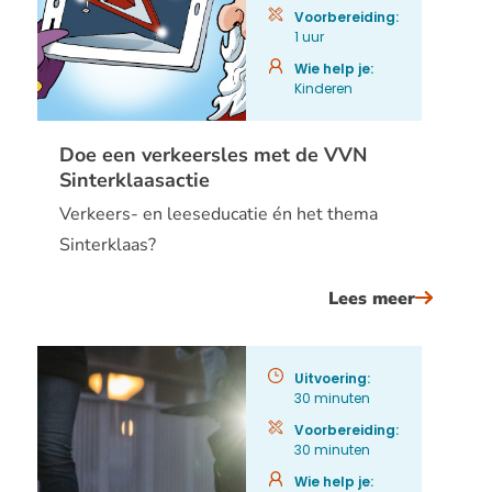
fietsspe
Voorbereiding:
1 uur
Wie help je:
Kinderen
Doe een verkeersles met de VVN
Sinterklaasactie
Verkeers- en leeseducatie én het thema
Sinterklaas?
Lees meer
over
doe
een
Uitvoering:
verkeers
30 minuten
met
Voorbereiding:
30 minuten
de
vvn
Wie help je: