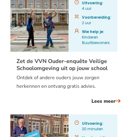
fietslich
Uitvoering:
4 uur
Voorbereiding:
2 uur
Wie help je:
Kinderen
Buurtbewoners
Zet de VVN Ouder-enquête Veilige
Schoolomgeving uit op jouw school
Ontdek of andere ouders jouw zorgen
herkennen en ontvang gratis advies.
Lees meer
over
zet
de
Uitvoering:
vvn
30 minuten
ouder-