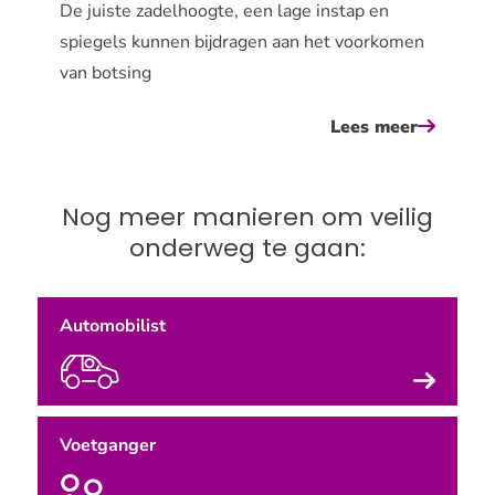
De juiste zadelhoogte, een lage instap en
spiegels kunnen bijdragen aan het voorkomen
van botsing
Lees meer
over
stabiel
onderwe
Nog meer manieren om veilig
op
onderweg te gaan:
de
fiets
Automobilist
Voetganger