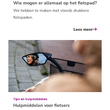
Wie mogen er allemaal op het fietspad?
We hebben te maken met steeds drukkere
fietspaden.
Lees meer
over
wie
mogen
er
allemaal
op
het
fietspad
Tips en hulpmiddelen
Hulpmiddelen voor fietsers