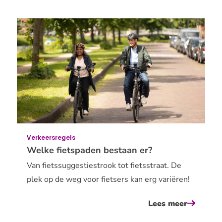
wie
mogen
er
allemaal
op
het
fietspad
Verkeersregels
Welke fietspaden bestaan er?
Van fietssuggestiestrook tot fietsstraat. De
plek op de weg voor fietsers kan erg variëren!
Lees meer
over
welke