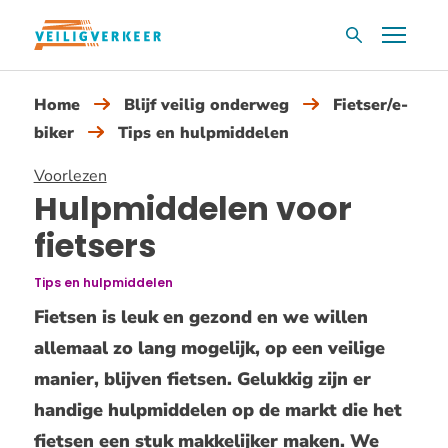
Overslaan
Menu
Zoekvak
en
naar
Home
Blijf veilig onderweg
Fietser/e-
de
biker
Tips en hulpmiddelen
inhoud
gaan
Voorlezen
Hulpmiddelen voor
fietsers
Tips en hulpmiddelen
Fietsen is leuk en gezond en we willen
allemaal zo lang mogelijk, op een veilige
manier, blijven fietsen. Gelukkig zijn er
handige hulpmiddelen op de markt die het
fietsen een stuk makkelijker maken. We