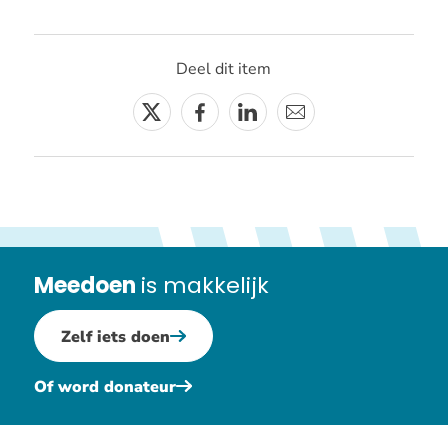
de
driewielf
blijf
Deel dit item
mobiel
met
Twitter
Facebook
Linkedin
E-
een
mail
extra
wiel
Meedoen
is makkelijk
Zelf iets doen
Of word donateur