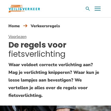
Overslaan
Menu
Zoekvak
en
naar
Home
Verkeersregels
de
inhoud
Voorlezen
gaan
De regels voor
fietsverlichting
Waar voldoet correcte verlichting aan?
Mag je verlichting knipperen? Waar kun je
losse lampjes aan bevestigen? We
vertellen je alles over de regels voor
fietsverlichting.