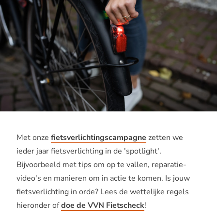
Met onze
fietsverlichtingscampagne
zetten we
ieder jaar fietsverlichting in de 'spotlight'.
Bijvoorbeeld met tips om op te vallen, reparatie-
video's en manieren om in actie te komen. Is jouw
fietsverlichting in orde? Lees de wettelijke regels
hieronder of
doe de VVN Fietscheck
!