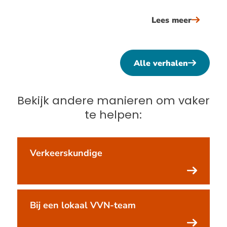
Lees meer
over
verkeers
kevin
looijman
Alle verhalen
&#039;a
je
Bekijk andere manieren om vaker
dat
te helpen:
kwartje
ziet
vallen
Verkeerskundige
bij
ze,
dan
Bij een lokaal VVN-team
heb
ik