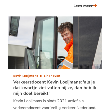
Lees meer
over
vvn-
gastdoc
gert
kats:
&#039;i
vind
het
ontzette
leuk
om
Kevin Looijmans
Eindhoven
voor
Verkeersdocent Kevin Looijmans: 'als je
dat kwartje ziet vallen bij ze, dan heb ik
de
mijn doel bereikt.'
klas
Kevin Looijmans is sinds 2021 actief als
te
verkeersdocent voor Veilig Verkeer Nederland.
staan.&#