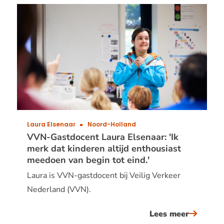
van
zwieten:
&#039;al
goed
blijven
opletten
in
het
verkeer,
Laura Elsenaar
Noord-Holland
laat
VVN-Gastdocent Laura Elsenaar: 'Ik
merk dat kinderen altijd enthousiast
je
meedoen van begin tot eind.'
niet
Laura is VVN-gastdocent bij Veilig Verkeer
afleiden
Nederland (VVN).
Lees meer
over