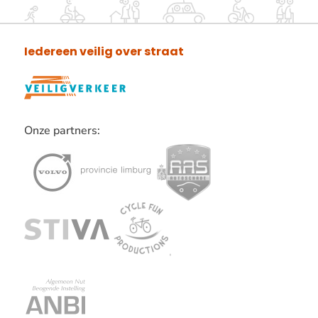
Iedereen veilig over straat
Onze partners:
Lees
verder
over
onze
partners