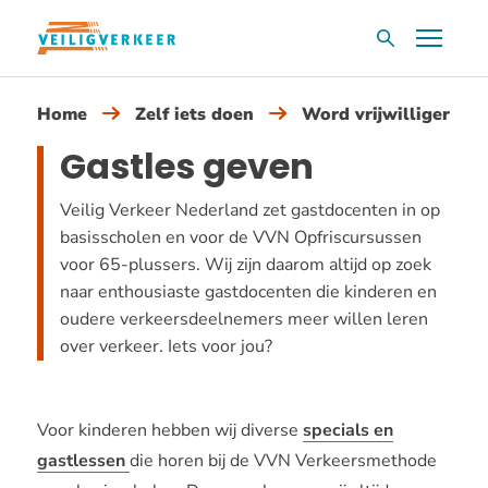
Overslaan
Menu
Zoekvak
en
naar
Home
Zelf iets doen
Word vrijwilliger
de
inhoud
Gastles geven
gaan
Veilig Verkeer Nederland zet gastdocenten in op
basisscholen en voor de VVN Opfriscursussen
voor 65-plussers. Wij zijn daarom altijd op zoek
naar enthousiaste gastdocenten die kinderen en
oudere verkeersdeelnemers meer willen leren
over verkeer. Iets voor jou?
Voor kinderen hebben wij diverse
specials en
gastlessen
die horen bij de VVN Verkeersmethode