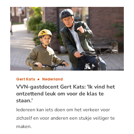
vvn-
gastdoc
laura
elsenaar
&#039;i
merk
dat
kinderen
altijd
enthousi
Gert Kats
Nederland
meedoe
VVN-gastdocent Gert Kats: 'Ik vind het
ontzettend leuk om voor de klas te
van
staan.'
begin
Iedereen kan iets doen om het verkeer voor
tot
zichzelf en voor anderen een stukje veiliger te
eind.&#0
maken.