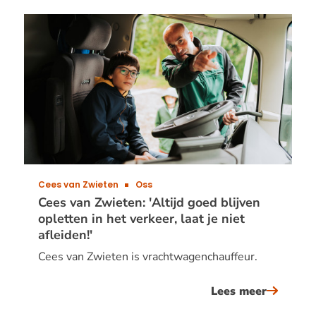
Cees van Zwieten
Oss
Cees van Zwieten: 'Altijd goed blijven
opletten in het verkeer, laat je niet
afleiden!'
Cees van Zwieten is vrachtwagenchauffeur.
Lees meer
over
cees