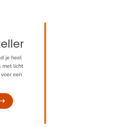
eller
d je heel
 met licht
 voer een
r