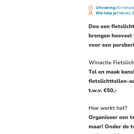
Uitvoering:
30 minut
Wie help je:
Fietsers
Doe een fietslich
brengen hoeveel f
voor een persberi
Winactie Fietslich
Tel en maak kans
fietslichttellen-
t.w.v. €50,-
Hoe werkt het?
Organiseer een te
maar! Onder de t