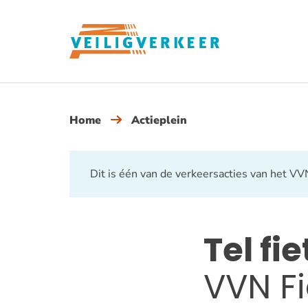
Overslaan
en
naar
de
inhoud
gaan
Home
Actieplein
Dit is één van de verkeersacties van het VVN 
Tel fi
VVN Fi