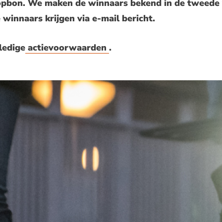
opbon. We maken de winnaars bekend in de tweede
 winnaars krijgen via e-mail bericht.
ledige
actievoorwaarden
.