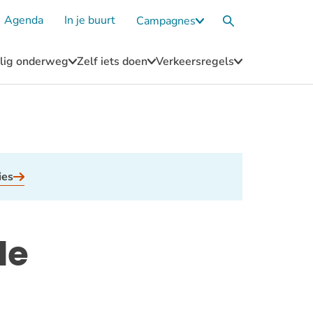
Agenda
In je buurt
Campagnes
Submenu
Zoekvak
Campagnes
eilig onderweg
Zelf iets doen
Verkeersregels
u
Submenu
Submenu
Submenu
Blijf
Zelf
Verkeersregel
n
veilig
iets
onderweg
doen
ies
de