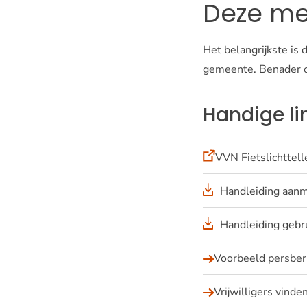
Deze me
Het belangrijkste is
gemeente. Benader o
Handige li
(opent
VVN Fietslichttell
in
een
Handleiding aanm
nieuw
venster)
Handleiding gebr
Voorbeeld persberi
Vrijwilligers vinde