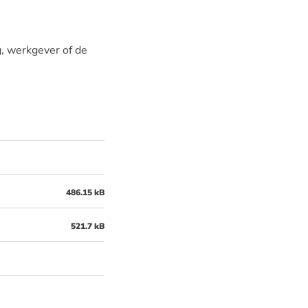
g, werkgever of de
486.15 kB
521.7 kB