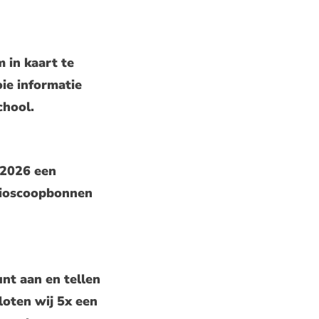
m in kaart te
oie informatie
chool.
 2026 een
 bioscoopbonnen
unt aan en tellen
loten wij 5x een