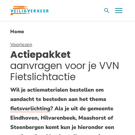
Overslaan
Menu
Zoekvak
en
naar
Home
de
inhoud
Voorlezen
gaan
Actiepakket
aanvragen voor je VVN
Fietslichtactie
Wil je actiematerialen bestellen om
aandacht te besteden aan het thema
fietsverlichting
? Als je uit de gemeente
Eindhoven, Hilvarenbeek, Maashorst of
Steenbergen komt kun je hieronder een