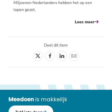
Miljoenen Nederlanders hebben het op een
lopen gezet.
Lees meer
over
elke
stap
telt!
Deel dit item
7
voordel
Twitter
Facebook
Linkedin
E-
van
mail
een
wandeli
Meedoen
is makkelijk