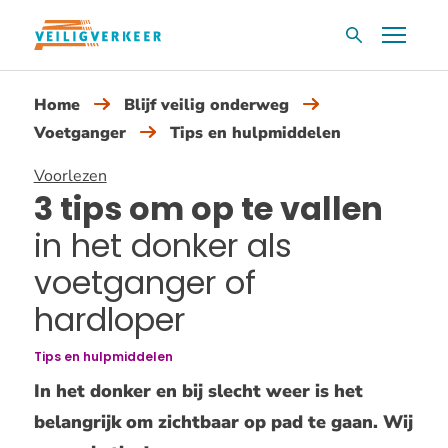
Overslaan
Menu
Zoekvak
en
naar
Home
Blijf veilig onderweg
de
Voetganger
Tips en hulpmiddelen
inhoud
gaan
Voorlezen
3 tips om op te vallen
in het donker als
voetganger of
hardloper
Tips en hulpmiddelen
In het donker en bij slecht weer is het
belangrijk om zichtbaar op pad te gaan. Wij