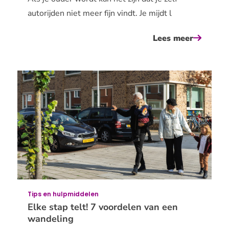
autorijden niet meer fijn vindt. Je mijdt l
Lees meer
over
gebruik
het
openbaa
vervoer
of
een
(regio)ta
Tips en hulpmiddelen
Elke stap telt! 7 voordelen van een
wandeling