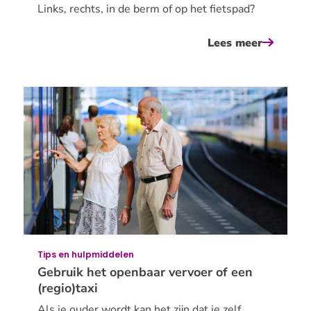
Links, rechts, in de berm of op het fietspad?
Lees meer
over
waar
kun
je
het
beste
lopen
als
voetgan
Tips en hulpmiddelen
Gebruik het openbaar vervoer of een
(regio)taxi
Als je ouder wordt kan het zijn dat je zelf