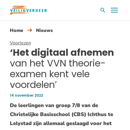
Overslaan
Menu
Zoekvak
en
naar
Home
Nieuws
de
inhoud
Voorlezen
gaan
‘Het digitaal afnemen
van het VVN theorie-
examen kent vele
voordelen’
14 november 2022
Publicatiedatum:
De leerlingen van groep 7/8 van de
Christelijke Basisschool (CBS) Ichthus te
Lelystad zijn allemaal geslaagd voor het