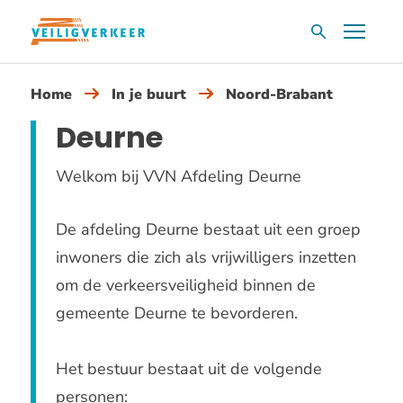
Overslaan
Menu
Zoekvak
en
naar
Home
In je buurt
Noord-Brabant
de
inhoud
Deurne
gaan
Welkom bij VVN Afdeling Deurne
De afdeling Deurne bestaat uit een groep
inwoners die zich als vrijwilligers inzetten
om de verkeersveiligheid binnen de
gemeente Deurne te bevorderen.
Het bestuur bestaat uit de volgende
personen: