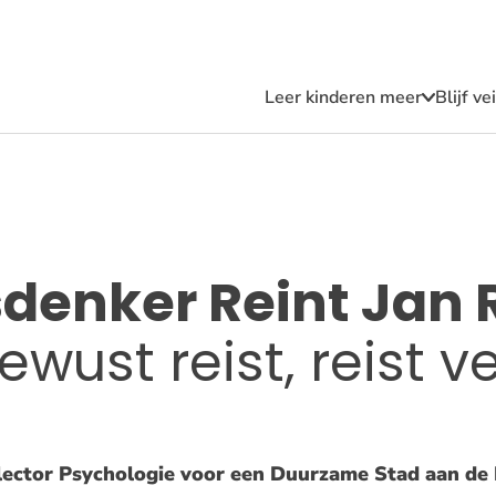
Leer kinderen meer
Blijf v
Submen
Leer
kindere
meer
denker Reint Jan 
wust reist, reist ve
 lector Psychologie voor een Duurzame Stad aan de