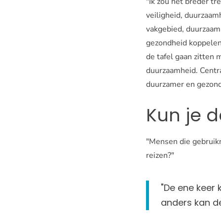
"Ik zou het breder t
veiligheid, duurzaamh
vakgebied, duurzaamh
gezondheid koppelen 
de tafel gaan zitten
duurzaamheid. Centra
duurzamer en gezonde
Kun je d
"Mensen die gebruikm
reizen?"
"De ene keer k
anders kan de 