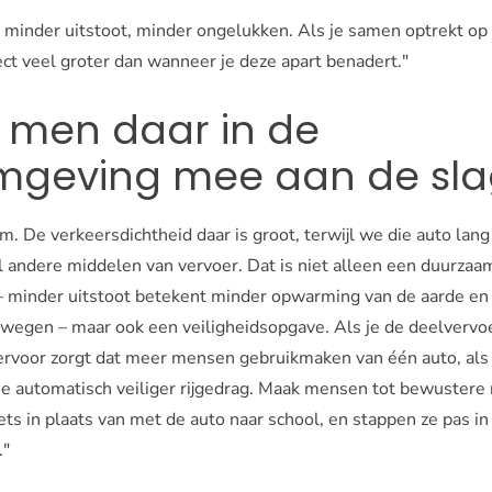
 minder uitstoot, minder ongelukken. Als je samen optrekt op 
ect veel groter dan wanneer je deze apart benadert."
 men daar in de
mgeving mee aan de sla
. De verkeersdichtheid daar is groot, terwijl we die auto lang n
el andere middelen van vervoer. Dat is niet alleen een duurzaa
 minder uitstoot betekent minder opwarming van de aarde e
twegen – maar ook een veiligheidsopgave. Als je de deelverv
e ervoor zorgt dat meer mensen gebruikmaken van één auto, al
jg je automatisch veiliger rijgedrag. Maak mensen tot bewustere
ets in plaats van met de auto naar school, en stappen ze pas in
."