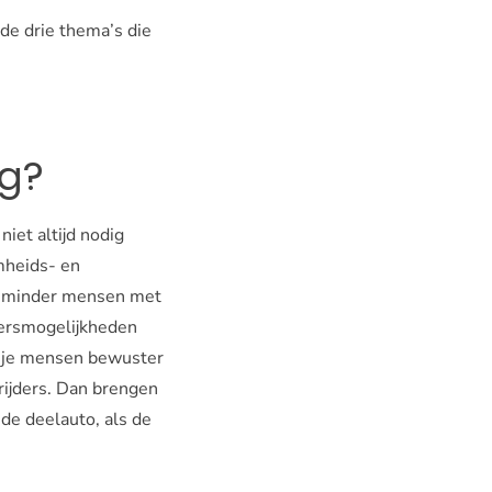
de drie thema’s die
g?
iet altijd nodig
mheids- en
n minder mensen met
oersmogelijkheden
s je mensen bewuster
 rijders. Dan brengen
 de deelauto, als de