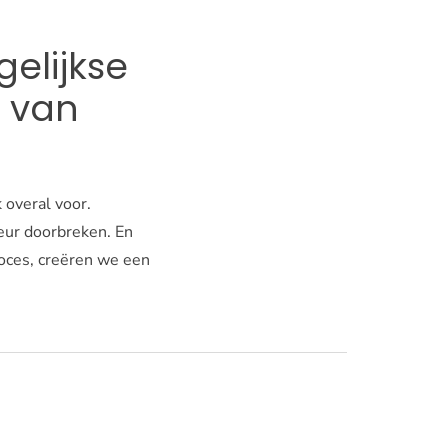
elijkse
 van
 overal voor.
eur doorbreken. En
oces, creëren we een