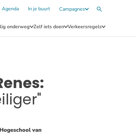
Agenda
In je buurt
Campagnes
Submenu
Zoekvak
Campagnes
eilig onderweg
Zelf iets doen
Verkeersregels
u
Submenu
Submenu
Submenu
Blijf
Zelf
Verkeersregel
n
veilig
iets
onderweg
doen
Renes:
iliger"
 Hogeschool van