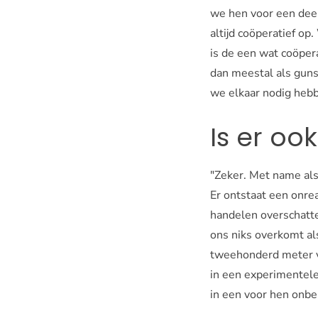
we hen voor een deel
altijd coöperatief op
is de een wat coöper
dan meestal als gunst
we elkaar nodig hebb
Is er oo
"Zeker. Met name al
Er ontstaat een onr
handelen overschatte
ons niks overkomt al
tweehonderd meter ve
in een experimentele 
in een voor hen onbe