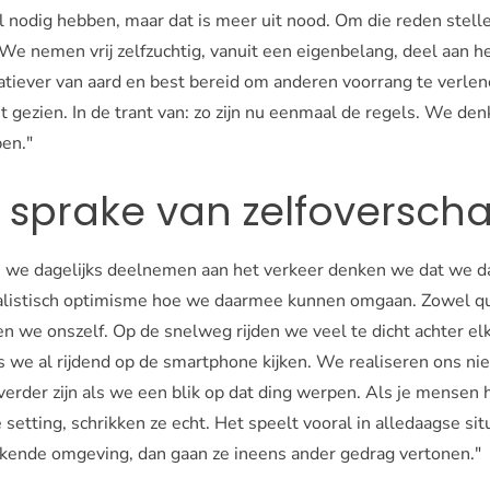
 nodig hebben, maar dat is meer uit nood. Om die reden stell
. We nemen vrij zelfzuchtig, vanuit een eigenbelang, deel aan he
atiever van aard en best bereid om anderen voorrang te verle
 gezien. In de trant van: zo zijn nu eenmaal de regels. We denk
en."
k sprake van zelfoverscha
s we dagelijks deelnemen aan het verkeer denken we dat we d
ealistisch optimisme hoe we daarmee kunnen omgaan. Zowel qu
n we onszelf. Op de snelweg rijden we veel te dicht achter el
s we al rijdend op de smartphone kijken. We realiseren ons ni
rder zijn als we een blik op dat ding werpen. Als je mensen 
setting, schrikken ze echt. Het speelt vooral in alledaagse sit
kende omgeving, dan gaan ze ineens ander gedrag vertonen."