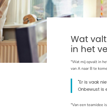
Wat val
in het v
"Wat mij opvalt in h
van A naar B te komen
"Er is vaak n
Onbewust is e
"Van een teamidee is