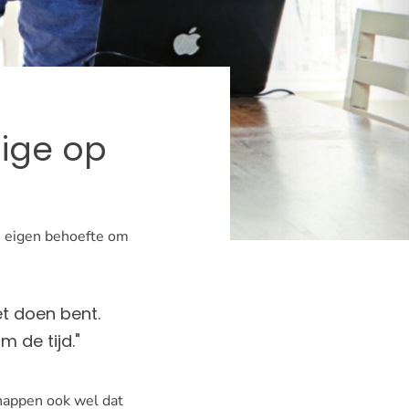
dige op
n eigen behoefte om
et doen bent.
 de tijd."
snappen ook wel dat