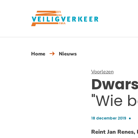
Overslaan
en
naar
de
inhoud
gaan
Home
Nieuws
Voorlezen
Dwars
"Wie be
18 december 2019
Publicatiedatum:
Reint Jan Renes,