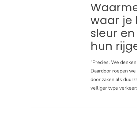
Waarmee 
waar je
sleur e
hun rijg
"Precies. We denken 
Daardoor roepen we 
door zaken als duur
veiliger type verkee