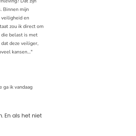
nleving? Dat zijn
s. Binnen mijn
veiligheid en
aat zou ik direct om
die belast is met
dat deze veiliger,
zoveel kansen…"
e ga ik vandaag
. En als het niet