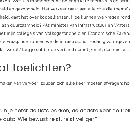
rekken. Wat zijn momenteel de belangrijkste thema’s in de same
eid en gezondheid. Het verkeer raakt aan alle drie die thema’
eid, gaat het over koppelkansen. Hoe kunnen we vragen rond 
aan duurzaamheid? Als minister van Infrastructuur en Waterst
 met mijn collega’s van Volksgezondheid en Economische Zaken, 
le vraag: hoe kunnen we de infrastructuur zodanig vormgeven 
r wordt? Leg je dat brede verband namelijk niet, dan mis je 
at toelichten?
aken van vervoer, zouden zich elke keer moeten afvragen: ho
un je beter de fiets pakken, de andere keer de trein
auto. Wie bewust reist, reist veiliger."