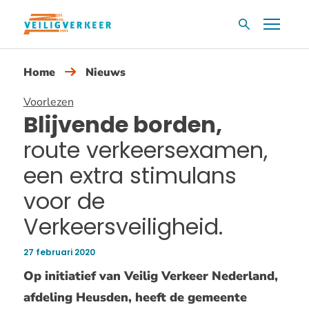
Overslaan
Menu
Zoekvak
en
naar
Home
Nieuws
de
inhoud
Voorlezen
gaan
Blijvende borden,
route verkeersexamen,
een extra stimulans
voor de
Verkeersveiligheid.
27 februari 2020
Publicatiedatum:
Op initiatief van Veilig Verkeer Nederland,
afdeling Heusden, heeft de gemeente