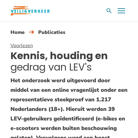
Overslaan
Menu
Zoekvak
en
naar
Home
Publicaties
de
inhoud
Voorlezen
gaan
Kennis, houding en
gedrag van LEV's
Het onderzoek werd uitgevoerd door
middel van een online vragenlijst onder een
representatieve steekproef van 1.217
Nederlanders (18+). Hieruit werden 39
LEV-gebruikers geïdentificeerd (e-bikes en
e-scooters werden buiten beschouwing
gelaten). Vervolgens werd een boost