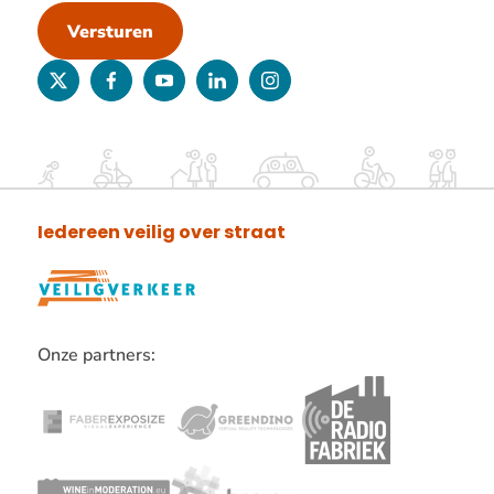
Versturen
twitter
facebook
youtube
linkedin
instagram
Iedereen veilig over straat
Onze partners:
Lees
verder
over
onze