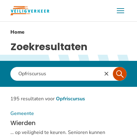
Overslaan
Menu
en
naar
Home
de
inhoud
Zoekresultaten
gaan
Waar
ben
je
naar
195 resultaten voor
Opfriscursus
op
Gemeente
zoek?
Wierden
… op veiligheid te keuren. Senioren kunnen