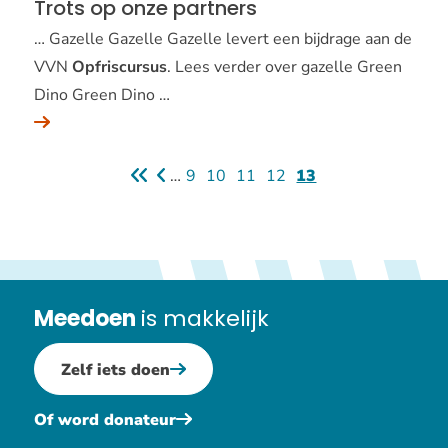
Trots op onze partners
… Gazelle Gazelle Gazelle levert een bijdrage aan de
VVN
Opfriscursus
. Lees verder over gazelle Green
Dino Green Dino …
…
Eenvoudige
9
Eenvoudige
10
Eenvoudige
11
Eenvoudige
12
Huidige
13
Eerste
Vorige
pagina
pagina
pagina
pagina
pagina
pagina
pagina
Meedoen
is makkelijk
Zelf iets doen
Of word donateur