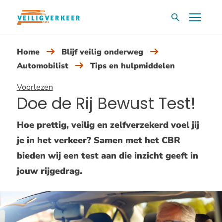
Overslaan
Menu
Zoekvak
en
naar
Home
Blijf veilig onderweg
de
Automobilist
Tips en hulpmiddelen
inhoud
gaan
Voorlezen
Doe de Rij Bewust Test!
Hoe prettig, veilig en zelfverzekerd voel jij
je in het verkeer? Samen met het CBR
bieden wij een test aan die inzicht geeft in
jouw rijgedrag.