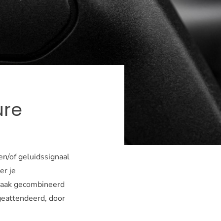
ure
n/of geluidssignaal
er je
s vaak gecombineerd
geattendeerd, door