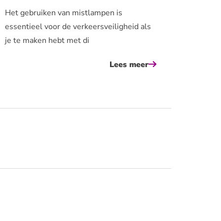
Het gebruiken van mistlampen is
essentieel voor de verkeersveiligheid als
je te maken hebt met di
Lees meer
over
wanneer
zet
je
je
mistlampen
aan?
nde?