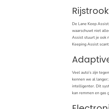
Rijstroo
De Lane Keep Assist
waarschuwt niet allee
Assist stuurt je ook 
Keeping Assist scan
Adaptiv
Veel auto’s zijn teg
kennen we al langer;
intelligenter. Dit s
kan remmen en gas ge
Electron