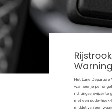
Rijstroo
Warnin
Het Lane Departure W
wanneer je per ongelu
richtingaanwijzer te 
met een dode-hoek-be
middel van een waar