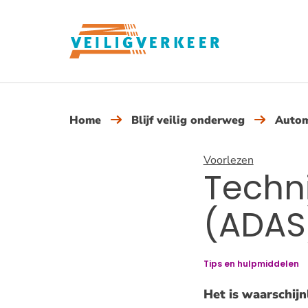
Overslaan
en
naar
de
inhoud
gaan
Home
Blijf veilig onderweg
Autom
Voorlezen
Techni
(ADAS)
Tips en hulpmiddelen
Het is waarschijnl