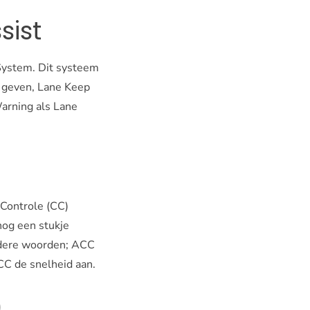
sist
System. Dit systeem
te geven, Lane Keep
Warning als Lane
 Controle (CC)
nog een stukje
andere woorden; ACC
ACC de snelheid aan.
P)