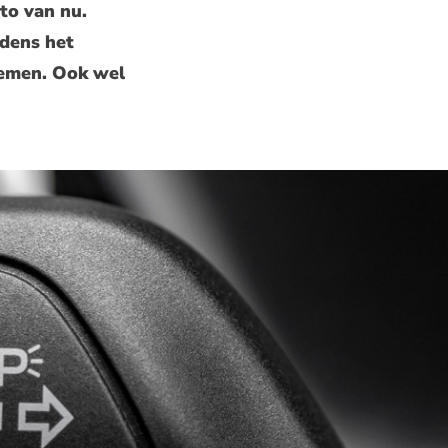
to van nu.
jdens het
stemen. Ook wel