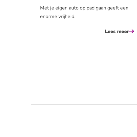
Met je eigen auto op pad gaan geeft een
enorme vrijheid.
Lees meer
ov
vo
de
au
in
is
he
ha
we