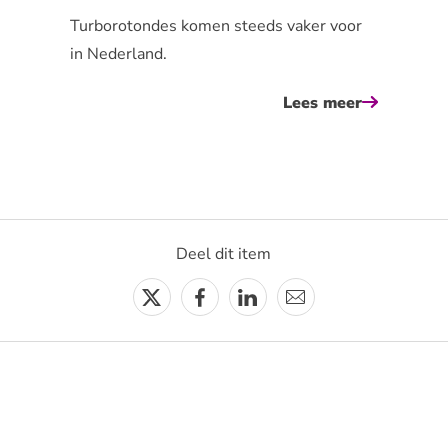
Turborotondes komen steeds vaker voor
in Nederland.
er
Lees meer
over
orbereid
waar
moet
to
je
op
letten
Deel dit item
t
bij
lve
een
Twitter
Facebook
Linkedin
E-
rk
turboroto
mail