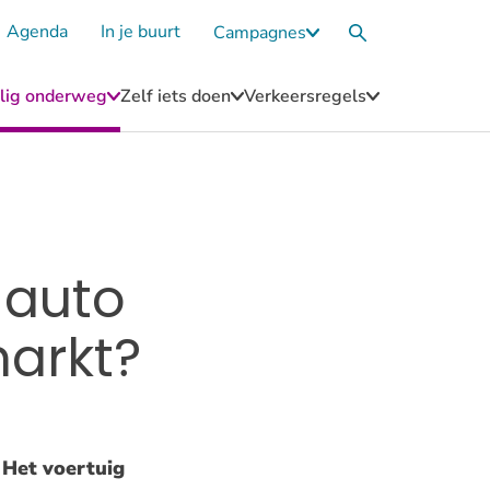
Agenda
In je buurt
Campagnes
Submenu
Zoekvak
Campagnes
eilig onderweg
Zelf iets doen
Verkeersregels
u
Submenu
Submenu
Submenu
Blijf
Zelf
Verkeersregel
n
veilig
iets
onderweg
doen
 auto
markt?
. Het voertuig