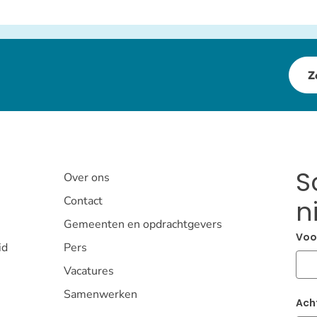
Z
S
Over ons
Contact
n
Gemeenten en opdrachtgevers
Voo
id
Pers
Vacatures
Samenwerken
Ach