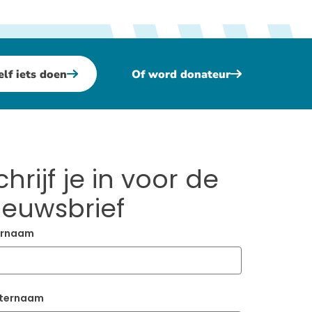
elf iets doen
Of word donateur
chrijf je in voor de
ieuwsbrief
rnaam
ternaam