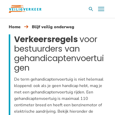
Overslaan
Menu
Zoekvak
en
naar
Home
Blijf veilig onderweg
de
inhoud
Verkeersregels
voor
gaan
bestuurders van
gehandicaptenvoertui
gen
De term gehandicaptenvoertuig is niet helemaal
kloppend: ook als je geen handicap hebt, mag je
met een gehandicaptenvoertuig rijden. Een
gehandicaptenvoertuig is maximaal 110
centimeter breed en heeft een benzinemotor of
elektrische aandrijving. Bekijk hieronder de