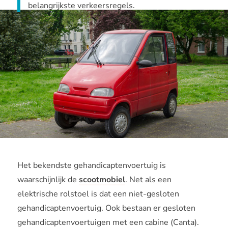
belangrijkste verkeersregels.
Het bekendste gehandicaptenvoertuig is
waarschijnlijk de
scootmobiel
. Net als een
elektrische rolstoel is dat een niet-gesloten
gehandicaptenvoertuig. Ook bestaan er gesloten
gehandicaptenvoertuigen met een cabine (Canta).