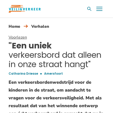
Overslaan
Menu
Zoekvak
en
naar
Home
Verhalen
de
inhoud
Voorlezen
gaan
"Een uniek
verkeersbord dat alleen
in onze straat hangt"
Catharina Driesse
Amersfoort
Een verkeersbordenwedstrijd voor de
kinderen in de straat, om aandacht te
vragen voor de verkeersveiligheid. Met als
resultaat dat van het winnende ontwerp