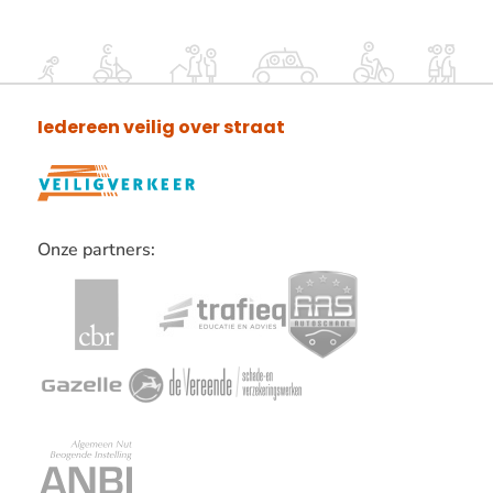
Iedereen veilig over straat
Onze partners:
Lees
verder
over
onze
partners