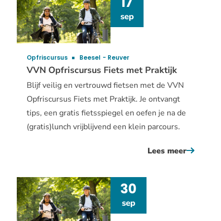
17
op
sep
de
pedalen
Opfriscursus
Beesel
Reuver
VVN Opfriscursus Fiets met Praktijk
Blijf veilig en vertrouwd fietsen met de VVN
Opfriscursus Fiets met Praktijk. Je ontvangt
tips, een gratis fietsspiegel en oefen je na de
(gratis)lunch vrijblijvend een klein parcours.
Lees meer
over
vvn
opfriscu
30
fiets
sep
met
praktijk