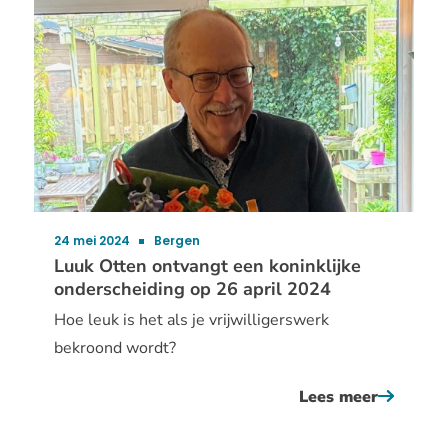
otten
ontvang
een
koninkli
ondersch
op
26
april
2024
24 mei 2024
Bergen
Publicatiedatum:
Luuk Otten ontvangt een koninklijke
onderscheiding op 26 april 2024
Hoe leuk is het als je vrijwilligerswerk
bekroond wordt?
Lees meer
over
luuk