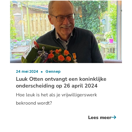
otten
ontvang
een
koninkli
ondersch
op
26
april
2024
24 mei 2024
Gennep
Publicatiedatum:
Luuk Otten ontvangt een koninklijke
onderscheiding op 26 april 2024
Hoe leuk is het als je vrijwilligerswerk
bekroond wordt?
Lees meer
over
luuk