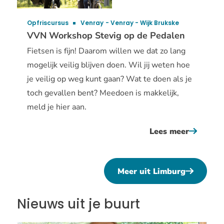
Opfriscursus
Venray
Venray - Wijk Brukske
VVN Workshop Stevig op de Pedalen
Fietsen is fijn! Daarom willen we dat zo lang
mogelijk veilig blijven doen. Wil jij weten hoe
je veilig op weg kunt gaan? Wat te doen als je
toch gevallen bent? Meedoen is makkelijk,
meld je hier aan.
Lees meer
over
vvn
worksho
Meer uit Limburg
stevig
op
Nieuws uit je buurt
de
pedalen