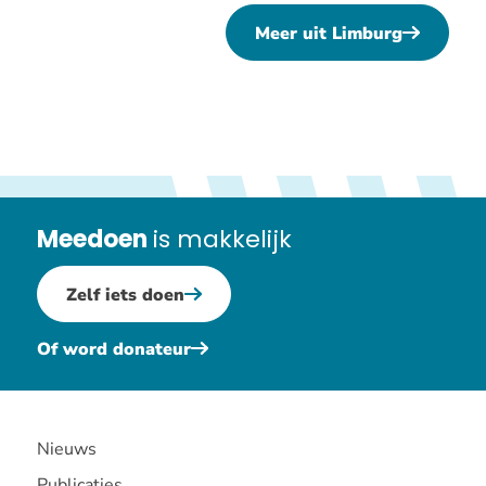
otten
Meer uit Limburg
ontvang
een
koninkli
ondersch
op
26
april
Meedoen
is makkelijk
2024
Zelf iets doen
Of word donateur
Nieuws
Publicaties