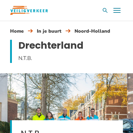
Overslaan
Menu
Zoekvak
en
naar
Home
In je buurt
Noord-Holland
de
inhoud
Drechterland
gaan
N.T.B.