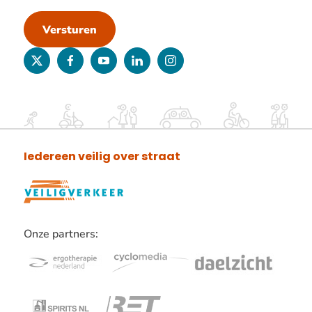
Versturen
twitter
facebook
youtube
linkedin
instagram
Iedereen veilig over straat
Onze partners:
Lees
verder
over