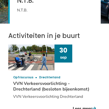
N.T.B.
N.T.B.
Activiteiten in je buurt
30
sep
Opfriscursus
Drechterland
VVN Verkeersvoorlichting -
Drechterland (besloten bijeenkomst)
VVN Verkeersvoorlichting Drechterland
Lees meer
over