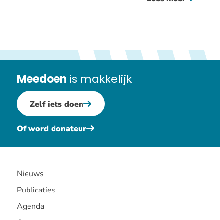
vvn
verkeers
-
drechter
(beslote
Meedoen
is makkelijk
bijeenko
Zelf iets doen
Of word donateur
Nieuws
Publicaties
Agenda