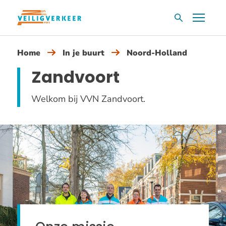
Overslaan
Menu
Zoekvak
en
naar
Home
In je buurt
Noord-Holland
de
inhoud
Zandvoort
gaan
Welkom bij VVN Zandvoort.