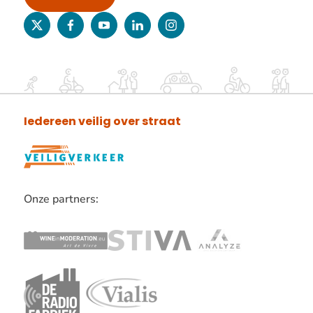
twitter
facebook
youtube
linkedin
instagram
Iedereen veilig over straat
Onze partners:
Lees
verder
over
onze
partners