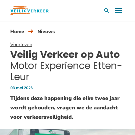
Overslaan
Menu
Zoekvak
en
naar
Home
Nieuws
de
inhoud
Voorlezen
gaan
Veilig Verkeer op Auto
Motor Experience Etten-
Leur
03 mei 2026
Publicatiedatum:
Tijdens deze happening die elke twee jaar
wordt gehouden, vragen we de aandacht
voor verkeersveiligheid.