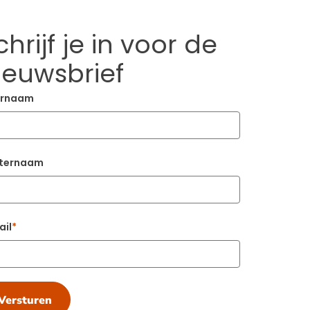
chrijf je in voor de
ieuwsbrief
rnaam
ternaam
ail
Versturen