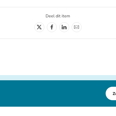
Deel dit item
Twitter
Facebook
Linkedin
E-
mail
Z