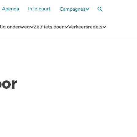
Agenda
In je buurt
Campagnes
Submenu
Zoekvak
Campagnes
eilig onderweg
Zelf iets doen
Verkeersregels
u
Submenu
Submenu
Submenu
Blijf
Zelf
Verkeersregel
n
veilig
iets
onderweg
doen
or