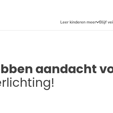
Leer kinderen meer
Blijf v
Submen
Leer
kindere
meer
bben aandacht vo
rlichting!