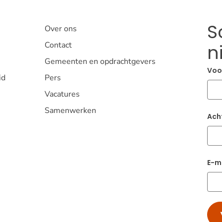
S
Over ons
Contact
n
Gemeenten en opdrachtgevers
Voo
id
Pers
Vacatures
Samenwerken
Ach
E-m