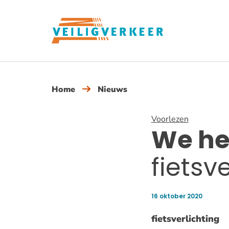
Overslaan
en
naar
de
inhoud
gaan
Home
Nieuws
Voorlezen
We he
fietsve
16 oktober 2020
Publicatiedatum:
fietsverlichting