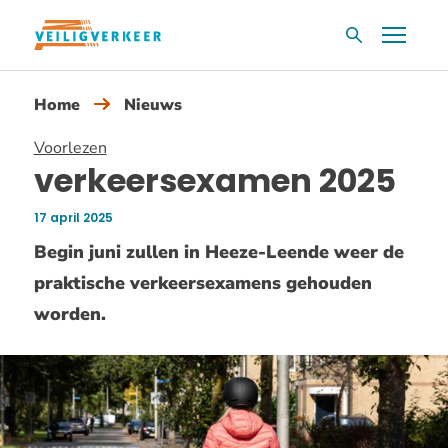
Overslaan
Menu
Zoekvak
en
naar
Home
Nieuws
de
inhoud
Voorlezen
gaan
verkeersexamen 2025
17 april 2025
Publicatiedatum:
Begin juni zullen in Heeze-Leende weer de
praktische verkeersexamens gehouden
worden.