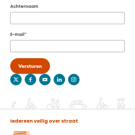
Achternaam
E-mail
Versturen
twitter
facebook
youtube
linkedin
instagram
Iedereen veilig over straat