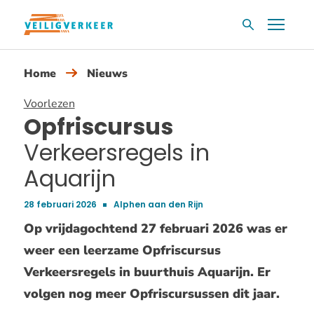
Overslaan
Menu
Zoekvak
en
naar
Home
Nieuws
de
inhoud
Voorlezen
gaan
Opfriscursus
Verkeersregels in
Aquarijn
28 februari 2026
Alphen aan den Rijn
Publicatiedatum:
Op vrijdagochtend 27 februari 2026 was er
weer een leerzame Opfriscursus
Verkeersregels in buurthuis Aquarijn. Er
volgen nog meer Opfriscursussen dit jaar.