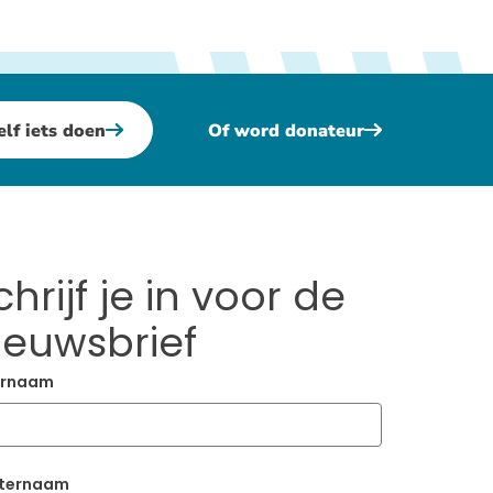
elf iets doen
Of word donateur
chrijf je in voor de
ieuwsbrief
rnaam
ternaam