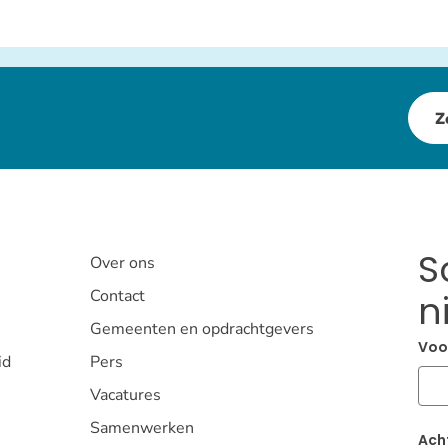
Z
S
Over ons
Contact
n
Gemeenten en opdrachtgevers
Voo
id
Pers
Vacatures
Samenwerken
Ach