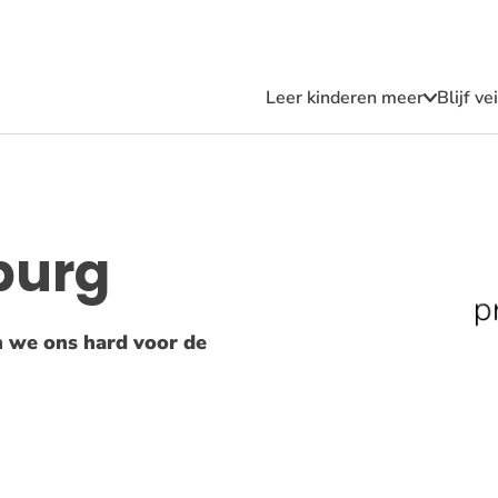
Leer kinderen meer
Blijf v
Submen
Leer
kindere
meer
burg
 we ons hard voor de