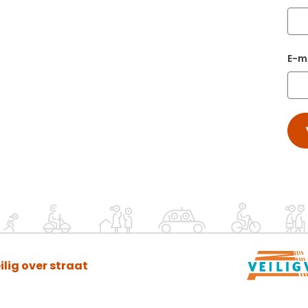
E-m
ilig over straat