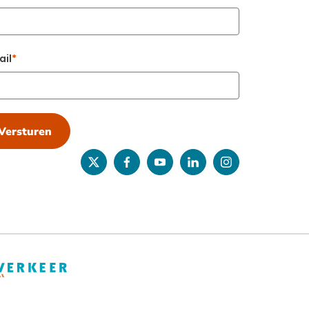
ail
Versturen
twitter
facebook
youtube
linkedin
instagram