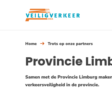
Overslaan
en
naar
de
inhoud
gaan
Home
Trots op onze partners
Provincie Lim
Samen met de Provincie Limburg maken
verkeersveiligheid in de provincie.