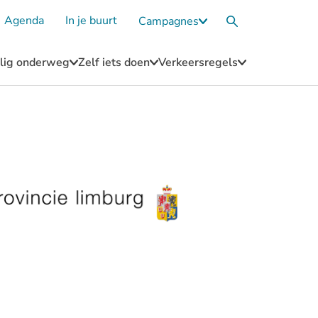
Agenda
In je buurt
Campagnes
Submenu
Zoekvak
Campagnes
eilig onderweg
Zelf iets doen
Verkeersregels
u
Submenu
Submenu
Submenu
Blijf
Zelf
Verkeersregel
n
veilig
iets
onderweg
doen