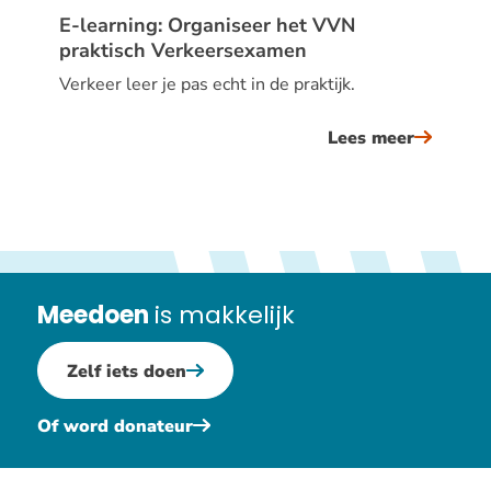
E-learning: Organiseer het VVN
praktisch Verkeersexamen
Verkeer leer je pas echt in de praktijk.
Lees meer
over
e-
learning
organise
het
vvn
Meedoen
is makkelijk
praktisc
verkeer
Zelf iets doen
Of word donateur