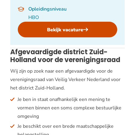
Opleidingsniveau
HBO
Bekijk vacature
,
Expertlid
educatie
Afgevaardigde district Zuid-
voor
Holland voor de verenigingsraad
de
verenigingsraad
Wij zijn op zoek naar een afgevaardigde voor de
verenigingsraad van Veilig Verkeer Nederland voor
het district Zuid-Holland.
Je ben in staat onafhankelijk een mening te
vormen binnen een soms complexe bestuurlijke
omgeving
Je beschikt over een brede maatschappelijke
belangstelling