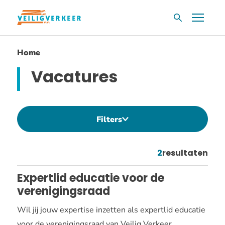
Overslaan
Menu
Zoekvak
en
naar
Home
de
inhoud
Vacatures
gaan
Filters
2
resultaten
Resultaten
Expertlid educatie voor de
verenigingsraad
Wil jij jouw expertise inzetten als expertlid educatie
voor de verenigingsraad van Veilig Verkeer