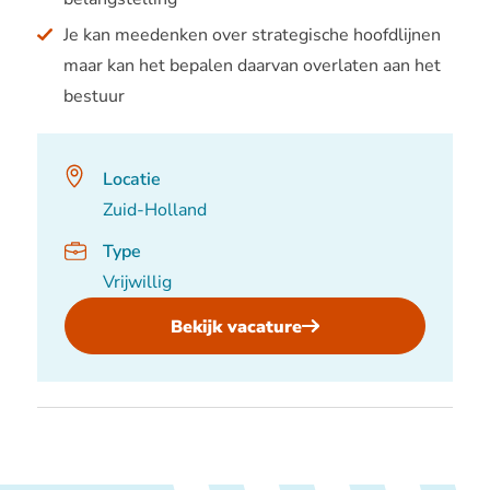
Je kan meedenken over strategische hoofdlijnen
maar kan het bepalen daarvan overlaten aan het
bestuur
Locatie
Zuid-Holland
Type
Vrijwillig
Bekijk vacature
,
Afgevaardigde
district
Zuid-
Holland
voor
de