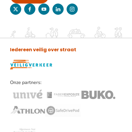
twitter
facebook
youtube
linkedin
instagram
Iedereen veilig over straat
Onze partners:
Lees
verder
over
onze
partners