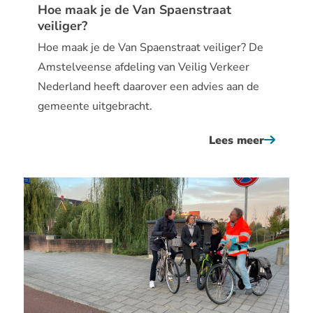
Hoe maak je de Van Spaenstraat
veiliger?
Hoe maak je de Van Spaenstraat veiliger? De
Amstelveense afdeling van Veilig Verkeer
Nederland heeft daarover een advies aan de
gemeente uitgebracht.
Lees meer
over
hoe
maak
je
de
van
spaenstr
veiliger?