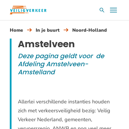
Overslaan
Menu
Zoekvak
en
naar
Home
In je buurt
Noord-Holland
de
inhoud
Amstelveen
gaan
Deze pagina geldt voor de
Afdeling Amstelveen-
Amstelland
Allerlei verschillende instanties houden
zich met verkeersveiligheid bezig: Veilig
Verkeer Nederland, gemeenten,
vervoersregio, ANWB en nog veel meer.