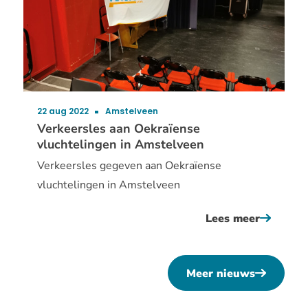
voor
scholier
22 aug 2022
Amstelveen
Publicatiedatum:
Verkeersles aan Oekraïense
vluchtelingen in Amstelveen
Verkeersles gegeven aan Oekraïense
vluchtelingen in Amstelveen
Lees meer
over
verkeers
aan
Meer nieuws
(Noord-
oekraïen
Holland)
vluchtel