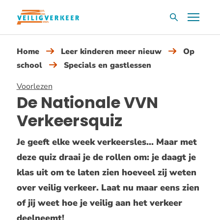
Overslaan
Menu
Zoekvak
en
naar
Home
Leer kinderen meer nieuw
Op
de
school
Specials en gastlessen
inhoud
gaan
Voorlezen
De Nationale VVN
Verkeersquiz
Je geeft elke week verkeersles... Maar met
deze quiz draai je de rollen om: je daagt je
klas uit om te laten zien hoeveel zij weten
over veilig verkeer. Laat nu maar eens zien
of jij weet hoe je veilig aan het verkeer
deelneemt!