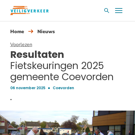
Overslaan
Menu
Zoekvak
en
naar
Home
Nieuws
de
inhoud
Voorlezen
gaan
Resultaten
Fietskeuringen 2025
gemeente Coevorden
06 november 2025
Coevorden
Publicatiedatum:
.