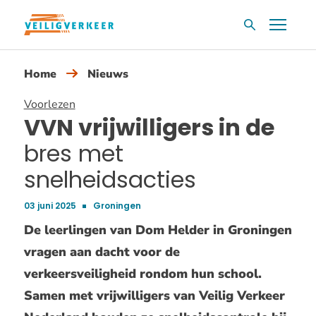
Overslaan
Menu
Zoekvak
en
naar
Home
Nieuws
de
inhoud
Voorlezen
gaan
VVN vrijwilligers in de
bres met
snelheidsacties
03 juni 2025
Groningen
Publicatiedatum:
De leerlingen van Dom Helder in Groningen
vragen aan dacht voor de
verkeersveiligheid rondom hun school.
Samen met vrijwilligers van Veilig Verkeer