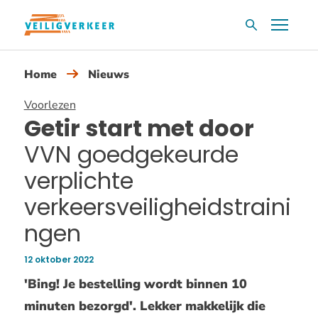
Overslaan
Menu
Zoekvak
en
naar
Home
Nieuws
de
inhoud
Voorlezen
gaan
Getir start met door
VVN goedgekeurde
verplichte
verkeersveiligheidstraini
ngen
12 oktober 2022
Publicatiedatum:
'Bing! Je bestelling wordt binnen 10
minuten bezorgd'. Lekker makkelijk die