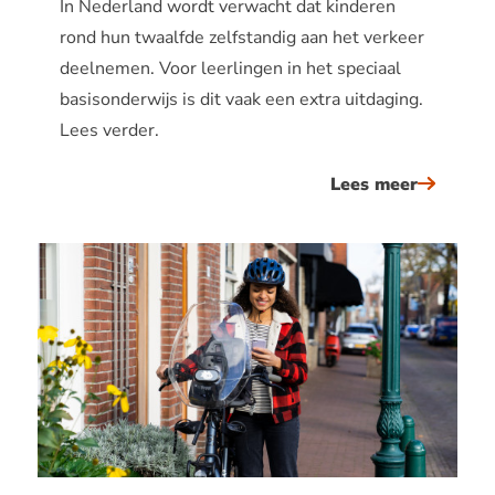
In Nederland wordt verwacht dat kinderen
rond hun twaalfde zelfstandig aan het verkeer
deelnemen. Voor leerlingen in het speciaal
basisonderwijs is dit vaak een extra uitdaging.
Lees verder.
Lees meer
over
verkeers
op
maat
in
het
speciaal
basisond