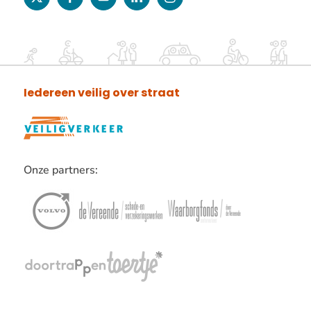
twitter
facebook
youtube
linkedin
instagram
Iedereen veilig over straat
Onze partners:
Lees
verder
over
onze
partners