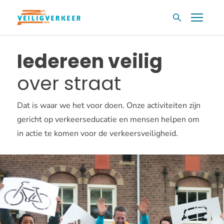
Overslaan
Menu
Zoekvak
en
naar
Iedereen veilig
de
inhoud
over straat
gaan
Dat is waar we het voor doen. Onze activiteiten zijn
gericht op verkeerseducatie en mensen helpen om
in actie te komen voor de verkeersveiligheid.