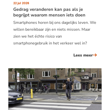
22 jul 2026
Publicatiedatum:
Gedrag veranderen kan pas als je
begrijpt waarom mensen iets doen
Smartphones horen bij ons dagelijks leven. We
willen bereikbaar zijn en niets missen. Maar
zien we het échte risico van
smartphonegebruik in het verkeer wel in?
Lees meer
over
gedrag
verande
kan
pas
als
je
begrijpt