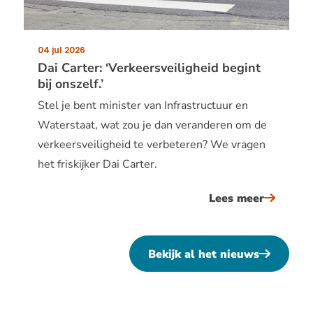
waarom
mensen
iets
04 jul 2026
Publicatiedatum:
doen
Dai Carter: ‘Verkeersveiligheid begint
bij onszelf.’
Stel je bent minister van Infrastructuur en
Waterstaat, wat zou je dan veranderen om de
verkeersveiligheid te verbeteren? We vragen
het friskijker Dai Carter.
Lees meer
over
dai
carter:
Bekijk al het nieuws
‘verkeer
begint
bij