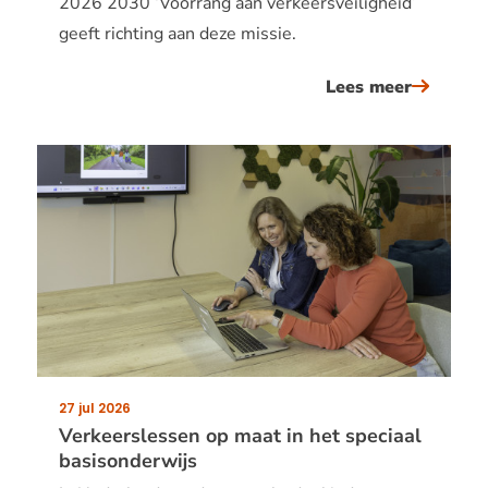
2026 2030 ‘Voorrang aan verkeersveiligheid’
geeft richting aan deze missie.
Lees meer
over
voorran
aan
verkeers
27 jul 2026
Publicatiedatum:
Verkeerslessen op maat in het speciaal
basisonderwijs